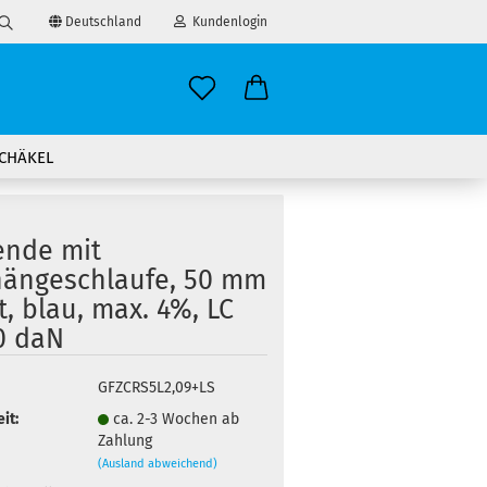
Deutschland
Kundenlogin
Suche...
il
CHÄKEL
wort
ende mit
hängeschlaufe, 50 mm
t, blau, max. 4%, LC
erstellen
0 daN
ort vergessen?
GFZCRS5L2,09+LS
it:
ca. 2-3 Wochen ab
Zahlung
(Ausland abweichend)