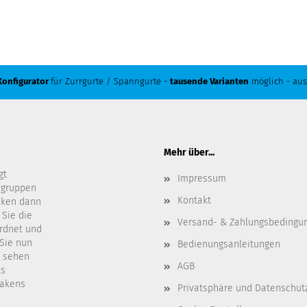
Konfigurator
für Zurrgurte / Spanngurte -
tausende Varianten
möglich - aus
Mehr über...
gt
Impressum
ngruppen
Kontakt
cken dann
 Sie die
Versand- & Zahlungsbedingu
ordnet und
 Sie nun
Bedienungsanleitungen
t sehen
AGB
ks
Hakens
Privatsphäre und Datenschut