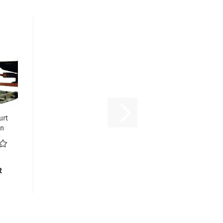
urt
on
R