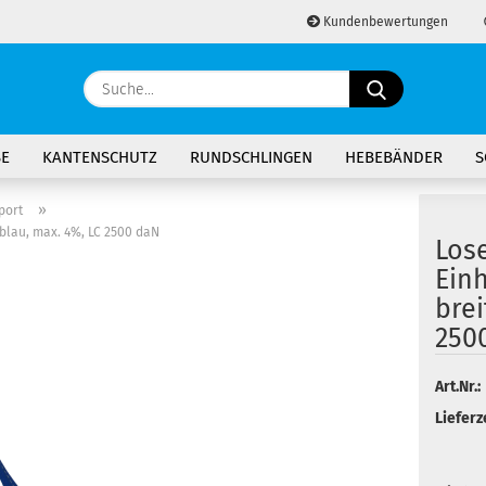
Kundenbewertungen
Lieferland
Suche...
E-Ma
BE
KANTENSCHUTZ
RUNDSCHLINGEN
HEBEBÄNDER
S
Pass
»
port
blau, max. 4%, LC 2500 daN
Los
Ein
brei
Konto 
250
Passw
Art.Nr.:
Lieferze