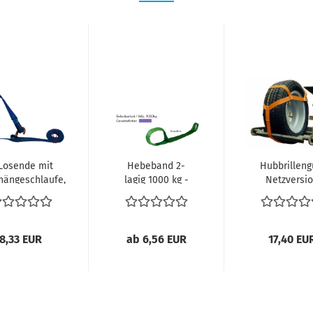
Losende mit
Hebeband 2-
Hubbrilleng
hängeschlaufe,
lagig 1000 kg -
Netzversi
5 mm breit,...
ab 3 m
Nutzlänge...
8,33 EUR
ab 6,56 EUR
17,40 EU