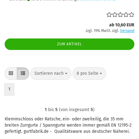
ab 10,60 EUR
zzgl. 19% MwSt. zzgl.
Versand
ZUM ARTIKEL
Sortieren nach
pro Seite
Sortieren nach
8 pro Seite
1
1
bis
5
(von insgesamt
5
)
Klemmschloss oder Ratsche, ein- oder zweiteilig, die 35 mm
breiten Zurrgurte / Spanngurte werden immer gemäß EN 12195-2
gefertigt. gurtfabrik.de - Qualitätsware aus deutscher Näherei.