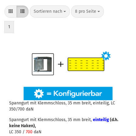
Sortieren nach
pro Seite
Sortieren nach
8 pro Seite
1
Spanngurt mit Klemmschloss, 35 mm breit, einteilig, LC
350/700 daN
Spanngurt mit Klemmschloss, 35 mm breit,
einteilig
(d.h.
keine Haken),
LC 350 /
700
daN