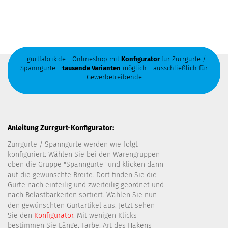
- gurtfabrik.de - Onlineshop mit
Konfigurator
für Zurrgurte /
Spanngurte -
tausende Varianten
möglich - ausschließlich für
Gewerbetreibende
Anleitung Zurrgurt-Konfigurator:
Zurrgurte / Spanngurte werden wie folgt
konfiguriert: Wählen Sie bei den Warengruppen
oben die Gruppe "Spanngurte" und klicken dann
auf die gewünschte Breite. Dort finden Sie die
Gurte nach einteilig und zweiteilig geordnet und
nach Belastbarkeiten sortiert. Wählen Sie nun
den gewünschten Gurtartikel aus. Jetzt sehen
Sie den
Konfigurator
. Mit wenigen Klicks
bestimmen Sie Länge, Farbe, Art des Hakens