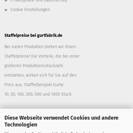
Privatsphäre und Datenschutz
Cookie Einstellungen
Staffelpreise bei gurtfabrik.de
Bei vielen Produkten bieten wir Ihnen
Staffelpreise! Die Vorteile, die bei einer
größeren Produktionsstückzahl
entstehen, wirken sich für Sie auf den
Preis aus. Staffelbeispiel Gurte:
10, 50, 100, 300, 500 und 1000 Stück
Diese Webseite verwendet Cookies und andere
Personalisierung
Technologien