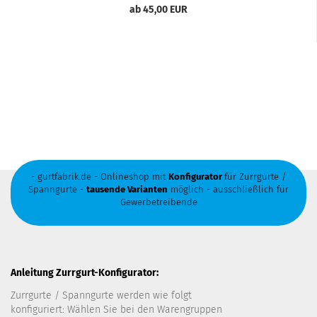
ab 45,00 EUR
- gurtfabrik.de - Onlineshop mit
Konfigurator
für Zurrgurte /
Spanngurte -
tausende Varianten
möglich - ausschließlich für
Gewerbetreibende
Anleitung Zurrgurt-Konfigurator:
Zurrgurte / Spanngurte werden wie folgt
konfiguriert: Wählen Sie bei den Warengruppen