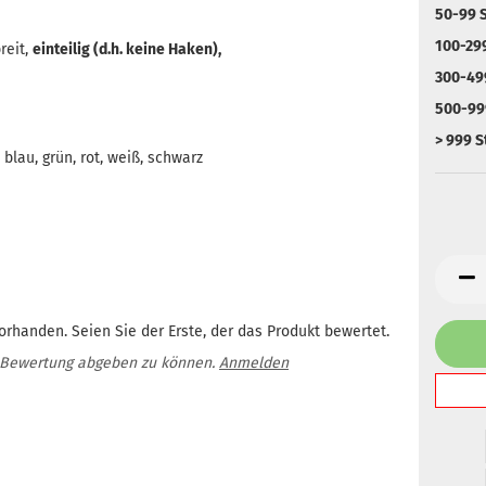
50-99 S
100-299
reit,
einteilig (d.h. keine Haken),
300-499
500-999
> 999 S
lau, grün, rot, weiß, schwarz
rhanden. Seien Sie der Erste, der das Produkt bewertet.
 Bewertung abgeben zu können.
Anmelden