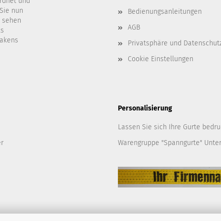
ordnet und
 Sie nun
Bedienungsanleitungen
t sehen
AGB
ks
Hakens
Privatsphäre und Datenschut
Cookie Einstellungen
Personalisierung
Lassen Sie sich Ihre Gurte bedru
er
Warengruppe "Spanngurte" Unte