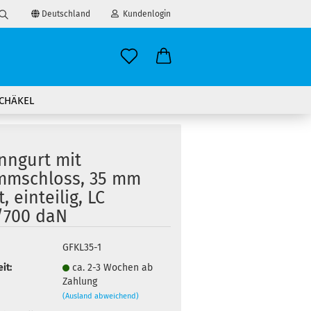
Deutschland
Kundenlogin
Suche...
il
CHÄKEL
wort
nngurt mit
mmschloss, 35 mm
t, einteilig, LC
erstellen
/700 daN
ort vergessen?
GFKL35-1
it:
ca. 2-3 Wochen ab
Zahlung
(Ausland abweichend)