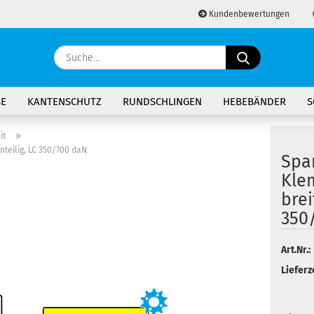
Kundenbewertungen
Lieferland
Suche...
E-Ma
BE
KANTENSCHUTZ
RUNDSCHLINGEN
HEBEBÄNDER
S
Pass
»
it
nteilig, LC 350/700 daN
Spa
Kle
brei
Konto 
350
Passw
Art.Nr.:
Lieferze