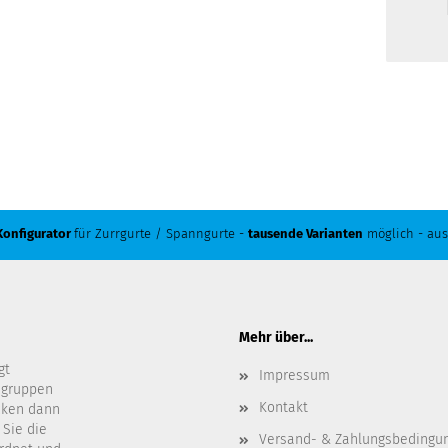
Konfigurator
für Zurrgurte / Spanngurte -
tausende Varianten
möglich - aus
Mehr über...
gt
Impressum
ngruppen
Kontakt
cken dann
 Sie die
Versand- & Zahlungsbedingu