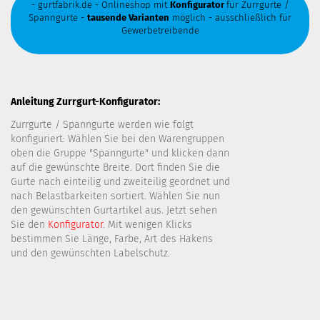
- gurtfabrik.de - Onlineshop mit
Konfigurator
für Zurrgurte /
Spanngurte -
tausende Varianten
möglich - ausschließlich für
Gewerbetreibende
Anleitung Zurrgurt-Konfigurator:
Zurrgurte / Spanngurte werden wie folgt
konfiguriert: Wählen Sie bei den Warengruppen
oben die Gruppe "Spanngurte" und klicken dann
auf die gewünschte Breite. Dort finden Sie die
Gurte nach einteilig und zweiteilig geordnet und
nach Belastbarkeiten sortiert. Wählen Sie nun
den gewünschten Gurtartikel aus. Jetzt sehen
Sie den
Konfigurator
. Mit wenigen Klicks
bestimmen Sie Länge, Farbe, Art des Hakens
und den gewünschten Labelschutz.