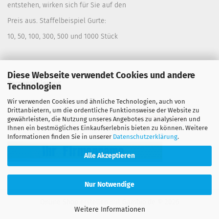
entstehen, wirken sich für Sie auf den
Preis aus. Staffelbeispiel Gurte:
10, 50, 100, 300, 500 und 1000 Stück
Diese Webseite verwendet Cookies und andere
Personalisierung
Technologien
Wir verwenden Cookies und ähnliche Technologien, auch von
Lassen Sie sich Ihre Gurte bedrucken. Siehe:
Drittanbietern, um die ordentliche Funktionsweise der Website zu
Warengruppe "Spanngurte" Untergruppe
Personalisierung
gewährleisten, die Nutzung unseres Angebotes zu analysieren und
Ihnen ein bestmögliches Einkaufserlebnis bieten zu können. Weitere
Informationen finden Sie in unserer
Datenschutzerklärung
.
Alle Akzeptieren
Nur Notwendige
Online Shop erstellen
mit Gambio.de © 2026
Weitere Informationen