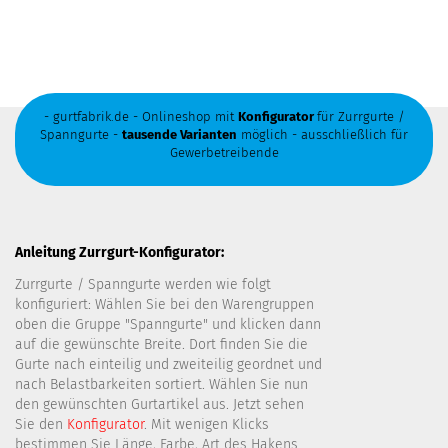
- gurtfabrik.de - Onlineshop mit
Konfigurator
für Zurrgurte /
Spanngurte -
tausende Varianten
möglich - ausschließlich für
Gewerbetreibende
Anleitung Zurrgurt-Konfigurator:
Zurrgurte / Spanngurte werden wie folgt
konfiguriert: Wählen Sie bei den Warengruppen
oben die Gruppe "Spanngurte" und klicken dann
auf die gewünschte Breite. Dort finden Sie die
Gurte nach einteilig und zweiteilig geordnet und
nach Belastbarkeiten sortiert. Wählen Sie nun
den gewünschten Gurtartikel aus. Jetzt sehen
Sie den
Konfigurator
. Mit wenigen Klicks
bestimmen Sie Länge, Farbe, Art des Hakens