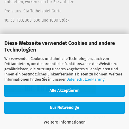
entstehen, wirken sich für Sie auf den
Preis aus. Staffelbeispiel Gurte:
10, 50, 100, 300, 500 und 1000 Stück
Diese Webseite verwendet Cookies und andere
Personalisierung
Technologien
Wir verwenden Cookies und ähnliche Technologien, auch von
Lassen Sie sich Ihre Gurte bedrucken. Siehe:
Drittanbietern, um die ordentliche Funktionsweise der Website zu
Warengruppe "Spanngurte" Untergruppe
Personalisierung
gewährleisten, die Nutzung unseres Angebotes zu analysieren und
Ihnen ein bestmögliches Einkaufserlebnis bieten zu können. Weitere
Informationen finden Sie in unserer
Datenschutzerklärung
.
Alle Akzeptieren
Nur Notwendige
Online Shop erstellen
mit Gambio.de © 2026
Weitere Informationen