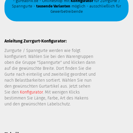
- gurtfabrik.de - Onlineshop mit
Konfigurator
für Zurrgurte /
Spanngurte -
tausende Varianten
möglich - ausschließlich für
Gewerbetreibende
Anleitung Zurrgurt-Konfigurator:
Zurrgurte / Spanngurte werden wie folgt
konfiguriert: Wählen Sie bei den Warengruppen
oben die Gruppe "Spanngurte" und klicken dann
auf die gewünschte Breite. Dort finden Sie die
Gurte nach einteilig und zweiteilig geordnet und
nach Belastbarkeiten sortiert. Wählen Sie nun
den gewünschten Gurtartikel aus. Jetzt sehen
Sie den
Konfigurator
. Mit wenigen Klicks
bestimmen Sie Länge, Farbe, Art des Hakens
und den gewünschten Labelschutz.