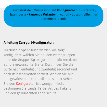
- gurtfabrik.de - Onlineshop mit
Konfigurator
für Zurrgurte /
Spanngurte -
tausende Varianten
möglich - ausschließlich für
Gewerbetreibende
Anleitung Zurrgurt-Konfigurator:
Zurrgurte / Spanngurte werden wie folgt
konfiguriert: Wählen Sie bei den Warengruppen
oben die Gruppe "Spanngurte" und klicken dann
auf die gewünschte Breite. Dort finden Sie die
Gurte nach einteilig und zweiteilig geordnet und
nach Belastbarkeiten sortiert. Wählen Sie nun
den gewünschten Gurtartikel aus. Jetzt sehen
Sie den
Konfigurator
. Mit wenigen Klicks
bestimmen Sie Länge, Farbe, Art des Hakens
und den gewünschten Labelschutz.