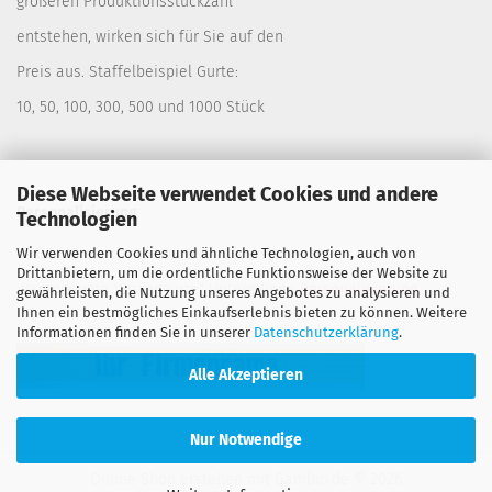
größeren Produktionsstückzahl
entstehen, wirken sich für Sie auf den
Preis aus. Staffelbeispiel Gurte:
10, 50, 100, 300, 500 und 1000 Stück
Diese Webseite verwendet Cookies und andere
Personalisierung
Technologien
Wir verwenden Cookies und ähnliche Technologien, auch von
Lassen Sie sich Ihre Gurte bedrucken. Siehe:
Drittanbietern, um die ordentliche Funktionsweise der Website zu
Warengruppe "Spanngurte" Untergruppe
Personalisierung
gewährleisten, die Nutzung unseres Angebotes zu analysieren und
Ihnen ein bestmögliches Einkaufserlebnis bieten zu können. Weitere
Informationen finden Sie in unserer
Datenschutzerklärung
.
Alle Akzeptieren
Nur Notwendige
Online Shop erstellen
mit Gambio.de © 2026