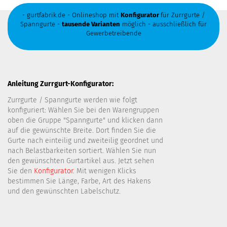
- gurtfabrik.de - Onlineshop mit
Konfigurator
für Zurrgurte /
Spanngurte -
tausende Varianten
möglich - ausschließlich für
Gewerbetreibende
Anleitung Zurrgurt-Konfigurator:
Zurrgurte / Spanngurte werden wie folgt
konfiguriert: Wählen Sie bei den Warengruppen
oben die Gruppe "Spanngurte" und klicken dann
auf die gewünschte Breite. Dort finden Sie die
Gurte nach einteilig und zweiteilig geordnet und
nach Belastbarkeiten sortiert. Wählen Sie nun
den gewünschten Gurtartikel aus. Jetzt sehen
Sie den
Konfigurator
. Mit wenigen Klicks
bestimmen Sie Länge, Farbe, Art des Hakens
und den gewünschten Labelschutz.