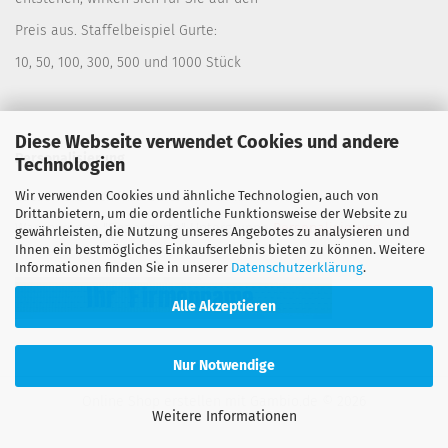
Preis aus. Staffelbeispiel Gurte:
10, 50, 100, 300, 500 und 1000 Stück
Diese Webseite verwendet Cookies und andere
Personalisierung
Technologien
Wir verwenden Cookies und ähnliche Technologien, auch von
Lassen Sie sich Ihre Gurte bedrucken. Siehe:
Drittanbietern, um die ordentliche Funktionsweise der Website zu
Warengruppe "Spanngurte" Untergruppe
Personalisierung
gewährleisten, die Nutzung unseres Angebotes zu analysieren und
Ihnen ein bestmögliches Einkaufserlebnis bieten zu können. Weitere
Informationen finden Sie in unserer
Datenschutzerklärung
.
Alle Akzeptieren
Nur Notwendige
Online Shop erstellen
mit Gambio.de © 2026
Weitere Informationen