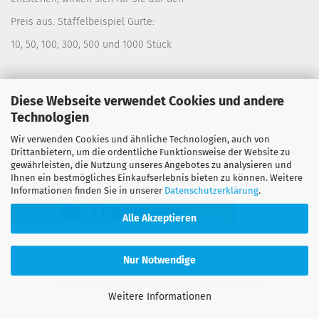
Preis aus. Staffelbeispiel Gurte:
10, 50, 100, 300, 500 und 1000 Stück
Diese Webseite verwendet Cookies und andere
Personalisierung
Technologien
Wir verwenden Cookies und ähnliche Technologien, auch von
Lassen Sie sich Ihre Gurte bedrucken. Siehe:
Drittanbietern, um die ordentliche Funktionsweise der Website zu
Warengruppe "Spanngurte" Untergruppe
Personalisierung
gewährleisten, die Nutzung unseres Angebotes zu analysieren und
Ihnen ein bestmögliches Einkaufserlebnis bieten zu können. Weitere
Informationen finden Sie in unserer
Datenschutzerklärung
.
Alle Akzeptieren
Nur Notwendige
Online Shop erstellen
mit Gambio.de © 2026
Weitere Informationen