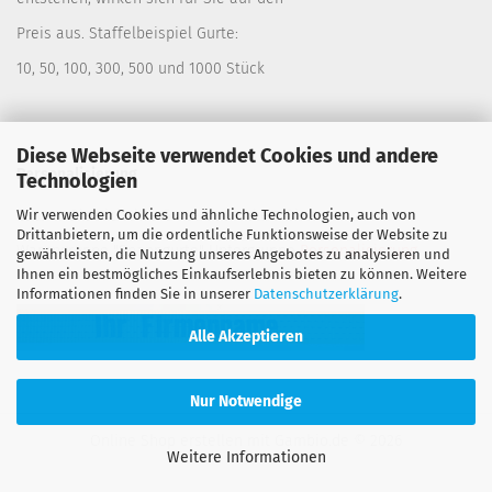
Preis aus. Staffelbeispiel Gurte:
10, 50, 100, 300, 500 und 1000 Stück
Diese Webseite verwendet Cookies und andere
Personalisierung
Technologien
Wir verwenden Cookies und ähnliche Technologien, auch von
Lassen Sie sich Ihre Gurte bedrucken. Siehe:
Drittanbietern, um die ordentliche Funktionsweise der Website zu
Warengruppe "Spanngurte" Untergruppe
Personalisierung
gewährleisten, die Nutzung unseres Angebotes zu analysieren und
Ihnen ein bestmögliches Einkaufserlebnis bieten zu können. Weitere
Informationen finden Sie in unserer
Datenschutzerklärung
.
Alle Akzeptieren
Nur Notwendige
Online Shop erstellen
mit Gambio.de © 2026
Weitere Informationen